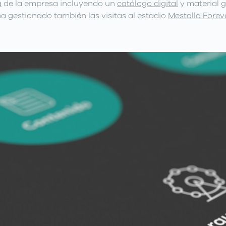
a
de la empresa incluyendo un
catálogo digital
y material g
ha gestionado también las visitas al estadio
Mestalla Forev