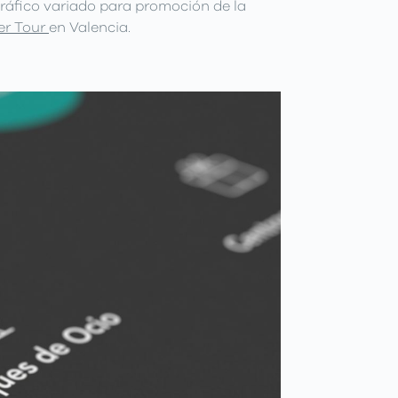
ráfico variado para promoción de la
er Tour
en Valencia.